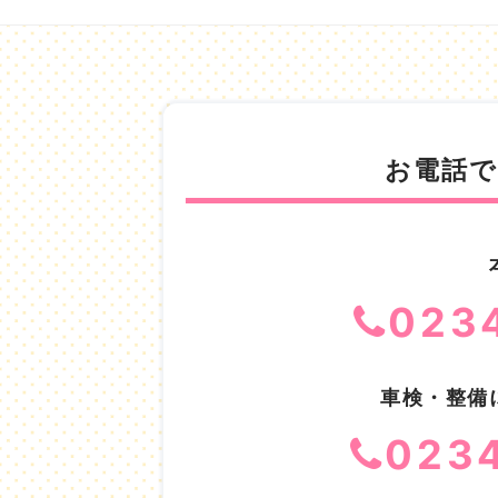
お電話
023
車検・整備
023