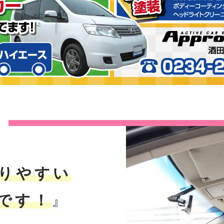
りやすい
です！
』