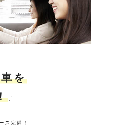
お車を
！
』
ース完備！