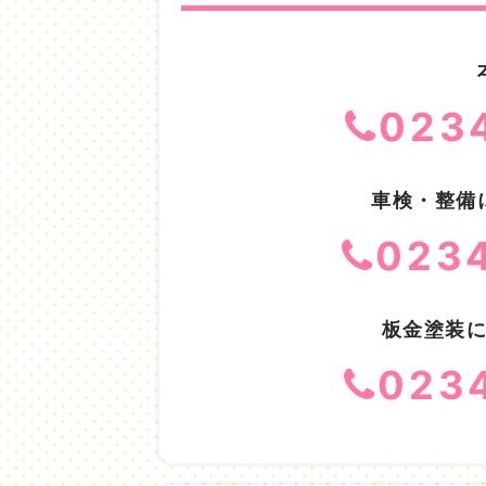
023
車検・整備
023
板金塗装
023