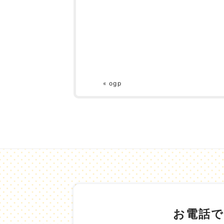
«
ogp
お電話